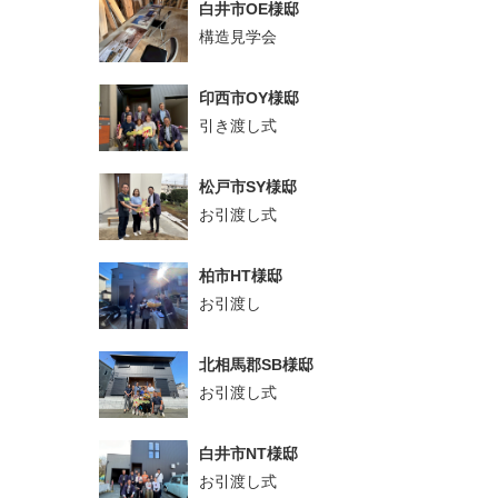
白井市OE様邸
構造見学会
印西市OY様邸
引き渡し式
松戸市SY様邸
お引渡し式
柏市HT様邸
お引渡し
北相馬郡SB様邸
お引渡し式
白井市NT様邸
お引渡し式