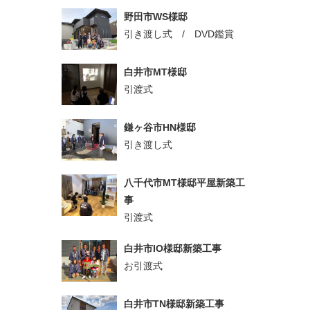
野田市WS様邸
引き渡し式 / DVD鑑賞
白井市MT様邸
引渡式
鎌ヶ谷市HN様邸
引き渡し式
八千代市MT様邸平屋新築工
事
引渡式
白井市IO様邸新築工事
お引渡式
白井市TN様邸新築工事