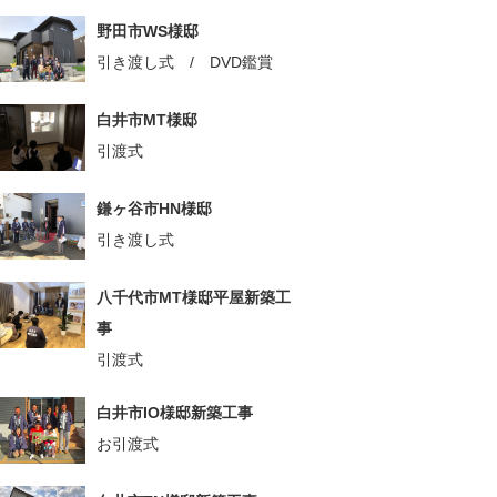
野田市WS様邸
引き渡し式 / DVD鑑賞
白井市MT様邸
引渡式
鎌ヶ谷市HN様邸
引き渡し式
八千代市MT様邸平屋新築工
事
引渡式
白井市IO様邸新築工事
お引渡式