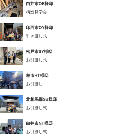
白井市OE様邸
構造見学会
印西市OY様邸
引き渡し式
松戸市SY様邸
お引渡し式
柏市HT様邸
お引渡し
北相馬郡SB様邸
お引渡し式
白井市NT様邸
お引渡し式