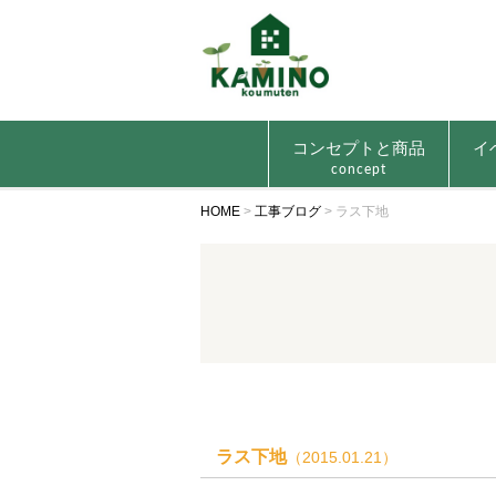
コンセプトと商品
イ
concept
HOME
>
工事ブログ
>
ラス下地
ラス下地
（2015.01.21）