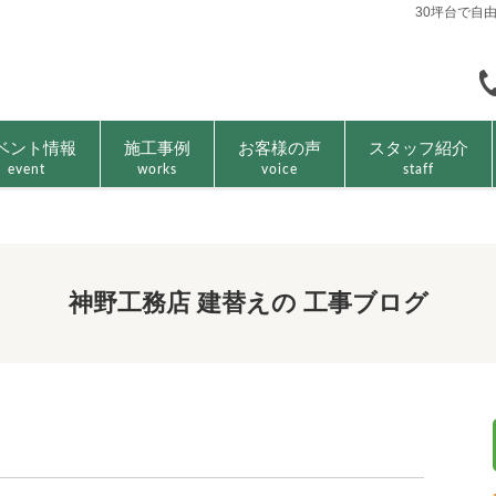
30坪台で自
ベント情報
施工事例
お客様の声
スタッフ紹介
event
works
voice
staff
神野工務店 建替えの 工事ブログ