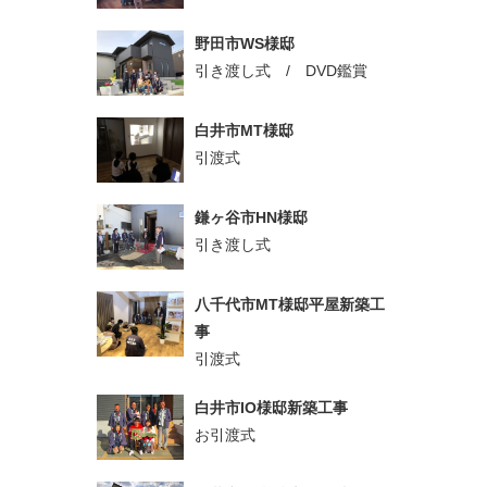
野田市WS様邸
引き渡し式 / DVD鑑賞
白井市MT様邸
引渡式
鎌ヶ谷市HN様邸
引き渡し式
八千代市MT様邸平屋新築工
事
引渡式
白井市IO様邸新築工事
お引渡式