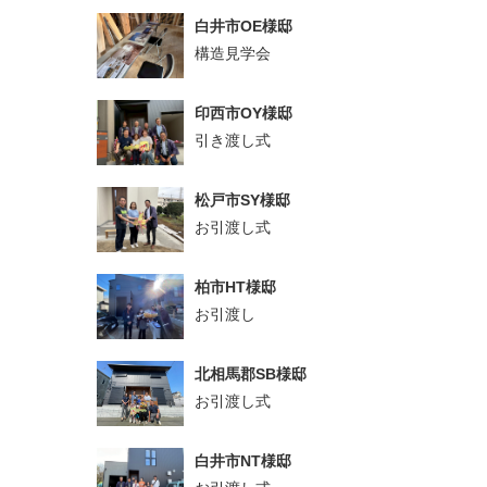
白井市OE様邸
構造見学会
印西市OY様邸
引き渡し式
松戸市SY様邸
お引渡し式
柏市HT様邸
お引渡し
北相馬郡SB様邸
お引渡し式
白井市NT様邸