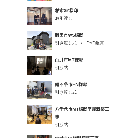
柏市SY様邸
お引渡し
野田市WS様邸
引き渡し式 / DVD鑑賞
白井市MT様邸
引渡式
鎌ヶ谷市HN様邸
引き渡し式
八千代市MT様邸平屋新築工
事
引渡式