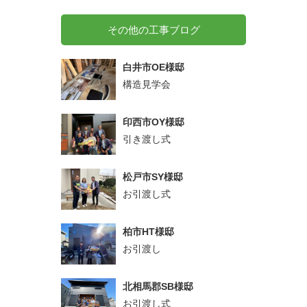
その他の工事ブログ
白井市OE様邸
構造見学会
印西市OY様邸
引き渡し式
松戸市SY様邸
お引渡し式
柏市HT様邸
お引渡し
北相馬郡SB様邸
お引渡し式