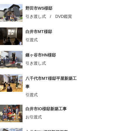
野田市WS様邸
引き渡し式 / DVD鑑賞
白井市MT様邸
引渡式
鎌ヶ谷市HN様邸
引き渡し式
八千代市MT様邸平屋新築工
事
引渡式
白井市IO様邸新築工事
お引渡式