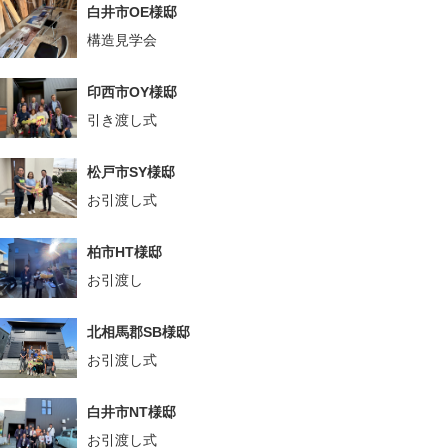
白井市OE様邸
構造見学会
印西市OY様邸
引き渡し式
松戸市SY様邸
お引渡し式
柏市HT様邸
お引渡し
北相馬郡SB様邸
お引渡し式
白井市NT様邸
お引渡し式