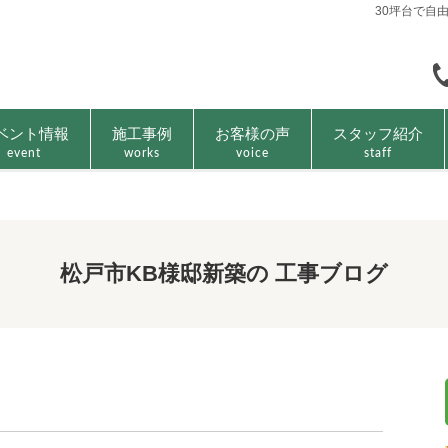
30坪台で自
ベント情報
施工事例
お客様の声
スタッフ紹介
event
works
voice
staff
松戸市KB様邸新築の 工事ブログ