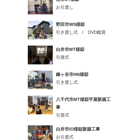
お引渡し
野田市WS様邸
引き渡し式 / DVD鑑賞
白井市MT様邸
引渡式
鎌ヶ谷市HN様邸
引き渡し式
八千代市MT様邸平屋新築工
事
引渡式
白井市IO様邸新築工事
お引渡式