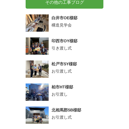
その他の工事ブログ
白井市OE様邸
構造見学会
印西市OY様邸
引き渡し式
松戸市SY様邸
お引渡し式
柏市HT様邸
お引渡し
北相馬郡SB様邸
お引渡し式