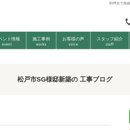
30坪台で自
ベント情報
施工事例
お客様の声
スタッフ紹介
event
works
voice
staff
松戸市SG様邸新築の 工事ブログ