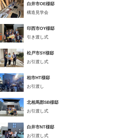
白井市OE様邸
構造見学会
印西市OY様邸
引き渡し式
松戸市SY様邸
お引渡し式
柏市HT様邸
お引渡し
北相馬郡SB様邸
お引渡し式
白井市NT様邸
お引渡し式