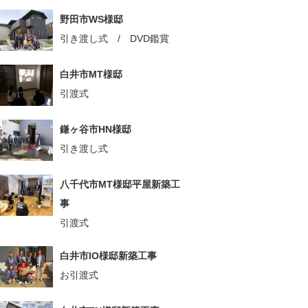
野田市WS様邸
引き渡し式 / DVD鑑賞
白井市MT様邸
引渡式
鎌ヶ谷市HN様邸
引き渡し式
八千代市MT様邸平屋新築工
事
引渡式
白井市IO様邸新築工事
お引渡式