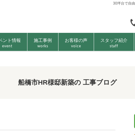
30坪台で自
ベント情報
施工事例
お客様の声
スタッフ紹介
event
works
voice
staff
船橋市HR様邸新築の 工事ブログ