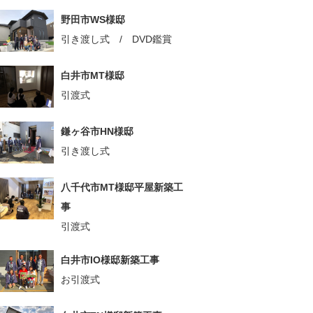
野田市WS様邸
引き渡し式 / DVD鑑賞
白井市MT様邸
引渡式
鎌ヶ谷市HN様邸
引き渡し式
八千代市MT様邸平屋新築工
事
引渡式
白井市IO様邸新築工事
お引渡式