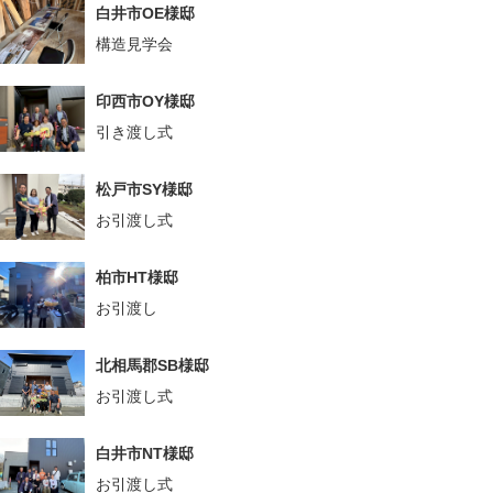
白井市OE様邸
構造見学会
印西市OY様邸
引き渡し式
松戸市SY様邸
お引渡し式
柏市HT様邸
お引渡し
北相馬郡SB様邸
お引渡し式
白井市NT様邸
お引渡し式