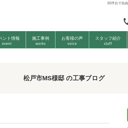
30坪台で自
ベント情報
施工事例
お客様の声
スタッフ紹介
event
works
voice
staff
松戸市MS様邸 の工事ブログ