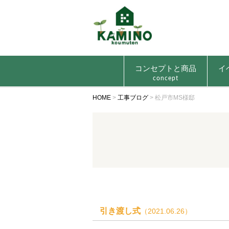
コンセプトと商品
イ
concept
HOME
>
工事ブログ
>
松戸市MS様邸
引き渡し式
（2021.06.26）