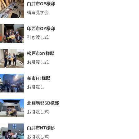
白井市OE様邸
構造見学会
印西市OY様邸
引き渡し式
松戸市SY様邸
お引渡し式
柏市HT様邸
お引渡し
北相馬郡SB様邸
お引渡し式
白井市NT様邸
お引渡し式