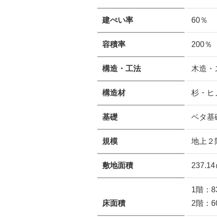
建ぺい率
60％
容積率
200％
構造・工法
木造・
構造材
杉・ヒ
基礎
ベタ基
規模
地上２
敷地面積
237.
1階：8
床面積
2階：6