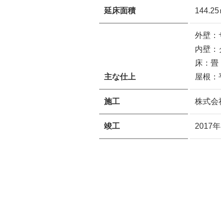
延床面積
144.
外壁：
内壁：
床：畳
主な仕上
屋根：
施工
株式会
竣工
2017