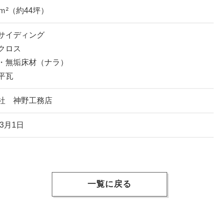
25ｍ²（約44坪）
サイディング
クロス
・無垢床材（ナラ）
平瓦
社 神野工務店
年3月1日
一覧に戻る