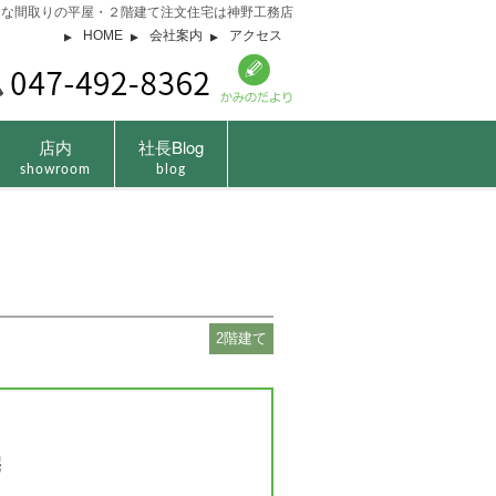
由な間取りの平屋・２階建て注文住宅は神野工務店
HOME
会社案内
アクセス
店内
社長Blog
showroom
blog
2階建て
宅