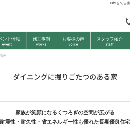
30坪台で自
ベント情報
施工事例
お客様の声
スタッフ紹介
event
works
voice
staff
る家
ダイニングに掘りごたつのある家
家族が笑顔になるくつろぎの空間が広がる
耐震性・耐久性・省エネルギー性も優れた長期優良住