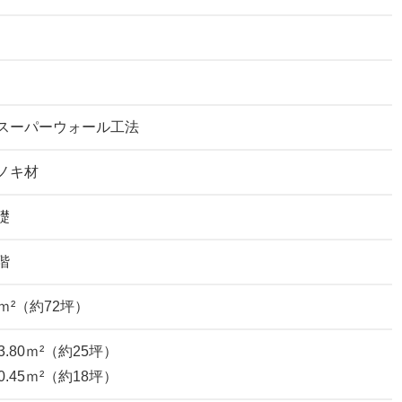
スーパーウォール工法
ノキ材
礎
階
14ｍ²（約72坪）
3.80ｍ²（約25坪）
0.45ｍ²（約18坪）