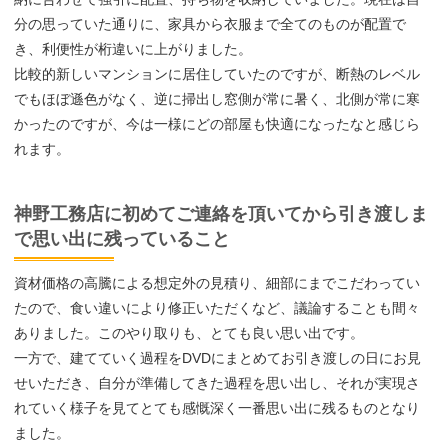
分の思っていた通りに、家具から衣服まで全てのものが配置で
き、利便性が桁違いに上がりました。
比較的新しいマンションに居住していたのですが、断熱のレベル
でもほぼ遜色がなく、逆に掃出し窓側が常に暑く、北側が常に寒
かったのですが、今は一様にどの部屋も快適になったなと感じら
れます。
神野工務店に初めてご連絡を頂いてから引き渡しま
で思い出に残っていること
資材価格の高騰による想定外の見積り、細部にまでこだわってい
たので、食い違いにより修正いただくなど、議論することも間々
ありました。このやり取りも、とても良い思い出です。
一方で、建てていく過程をDVDにまとめてお引き渡しの日にお見
せいただき、自分が準備してきた過程を思い出し、それが実現さ
れていく様子を見てとても感慨深く一番思い出に残るものとなり
ました。