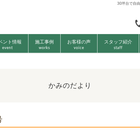
30坪台で自
ベント情報
施工事例
お客様の声
スタッフ紹介
event
works
voice
staff
かみのだより
号