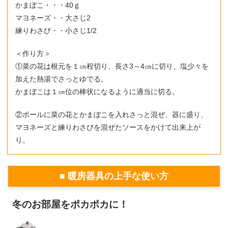
かまぼこ・・・40ｇ
マヨネーズ・・大さじ2
練りわさび・・小さじ1/2
＜作り方＞
①菜の花は根元を１㎝程切り、長さ3～4㎝に切り、塩少々を
加えた熱湯でさっとゆでる。
かまぼこは１㎝位の棒状になるように適当に切る。
②ボールに菜の花とかまぼこを入れさっと混ぜ、器に盛り、
マヨネーズと練りわさびを混ぜたソースをかけて出来上が
り。
■ 暖房器具の上手な使い方
冬のお部屋をポカポカに！