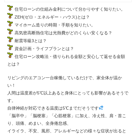
住宅ローンの仕組み金利について分かりやすく知りたい。
ZEH(ゼロ・エネルギー・ハウス)とは？
マイホーム造りの時期・手順を知りたい。
高気密高断熱住宅は光熱費がどのくらい安くなる？
耐震等級3とは？
資金計画・ライフプランとは？
住宅ローン攻略法・借りられる金額と安心して返せる金額
とは？
リビングのエアコン一台稼働しているだけで、家全体が温か
い！
人間は温度差が5℃以上あると身体にとっても影響があるそうで
す。
自律神経が対応できる温度は5℃までだそうです
「脳卒中」「脳梗塞」「心筋梗塞」に加え、冷え性、肩・首こ
り、頭痛、めまい、全身倦怠感、
イライラ、不安、風邪、アレルギーなどの様々な症状が出ると