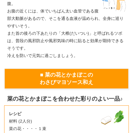
腹。
お腹の近くには、体でいちばん太い血管である腹
部大動脈があるので、そこを通る血液が温められ、全身に巡り
やすいそう。
また首の後ろの下あたりの「大椎(だいつい)」と呼ばれるツボ
は、普段の風邪防止や風邪気味の時に貼ると効果が期待できる
そうです。
冷えを防いで元気に過ごしましょう。
■ 菜の花とかまぼこの
わさびマヨソース和え
菜の花とかまぼこを合わせた彩りのよい一品♪
レシピ
材料 (2人分)
菜の花・・・・１束