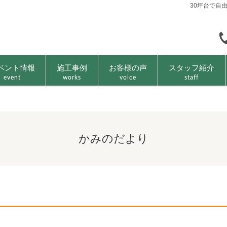
30坪台で自
ベント情報
施工事例
お客様の声
スタッフ紹介
event
works
voice
staff
かみのだより