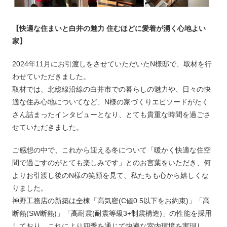
【快適な住まいと白井の魅力 住むほどに愛着が湧く心地よい
家】
2024年11月にお引渡しをさせていただいたN様邸で、取材を行
わせていただきました。
取材では、北総線沿線の白井市での暮らしの魅力や、日々の快
適な住み心地についてなど、N様の家づくりエピソードがたく
さん詰まったインタビューとなり、とても貴重な時間を過ごさ
せていただきました。
ご感想の中で、これから迎える冬について「暖かく快適な住空
間で過ごすのがとても楽しみです」とのお言葉をいただき、何
よりお引渡し後のN様の笑顔を見て、私たちも心から嬉しくな
りました。
神野工務店の新築は全棟「高気密(C値0.5以下をお約束)」「高
断熱(SW断熱)」「高耐震(耐震等級3+制震構造)」の性能を採用
しており、これにより四季を通じて快適な室内環境を実現し、