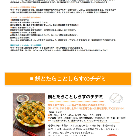
■ 餅とたらことしらすのチヂミ