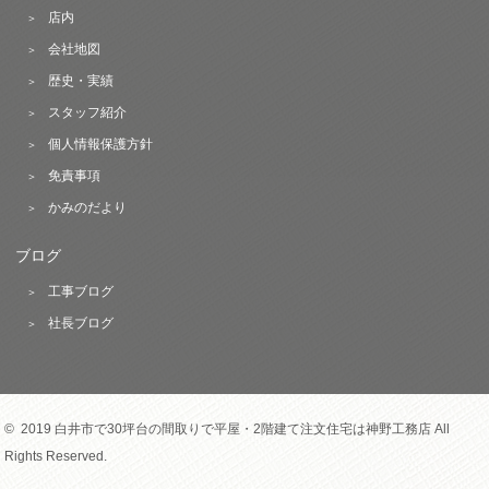
店内
会社地図
歴史・実績
スタッフ紹介
個人情報保護方針
免責事項
かみのだより
ブログ
工事ブログ
社長ブログ
© 2019 白井市で30坪台の間取りで平屋・2階建て注文住宅は神野工務店 All
Rights Reserved.