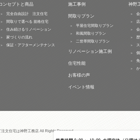
コンセプトと商品
施工事例
神野
完全自由設計 注文住宅
会
間取りプラン
間取りで選べる 規格住宅
店
平屋住宅間取りプラン
住み続けるリノベーション
会
和風間取りプラン
家づくりの流れ
歴
二世帯間取りプラン
保証・アフターメンテナンス
ス
リノベーション施工例
個
免
住宅性能
か
お客様の声
イベント情報
宅は神野工務店 All Rights Reserved.