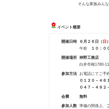
そんな家族みんな
イベント概要
開催日時
６月２６日（
日
午前
１０：０
開催場所
神野工務店
白井市根1780-
参加方法
お電話にてご予
０１２０－４６
０４７－４９２
会費
無料
参加人数
準備の関係上、