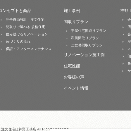
コンセプトと商品
施工事例
神野
完全自由設計 注文住宅
会
間取りプラン
間取りで選べる 規格住宅
店
平屋住宅間取りプラン
住み続けるリノベーション
会
和風間取りプラン
家づくりの流れ
歴
二世帯間取りプラン
保証・アフターメンテナンス
ス
リノベーション施工例
個
免
住宅性能
か
お客様の声
イベント情報
宅は神野工務店 All Rights Reserved.