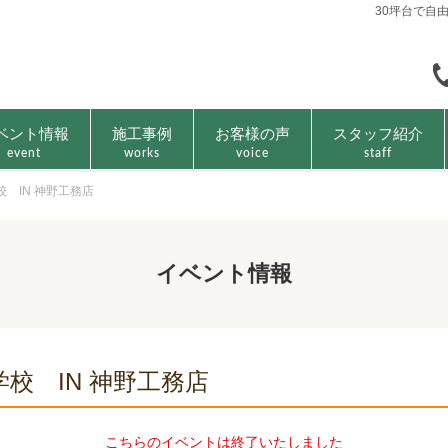
30坪台で自
ベント情報
施工事例
お客様の声
スタッフ紹介
event
works
voice
staff
校 IN 神野工務店
イベント情報
学校 IN 神野工務店
こちらのイベントは終了いたしました