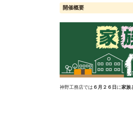
開催概要
神野工務店では
６月２６日
に
家族