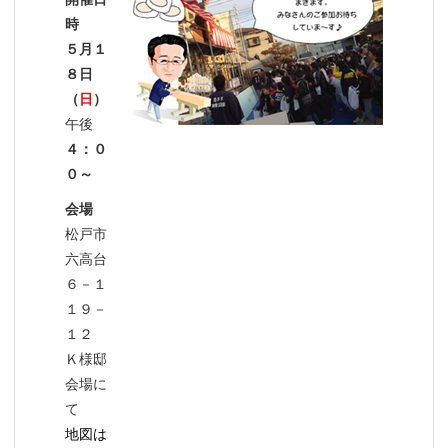
時
５月１
８日
（
日
）
午後
４：０
０～
会場
松戸市
六高台
６－１
１９－
１２
Ｋ様邸
会場に
て
地図は